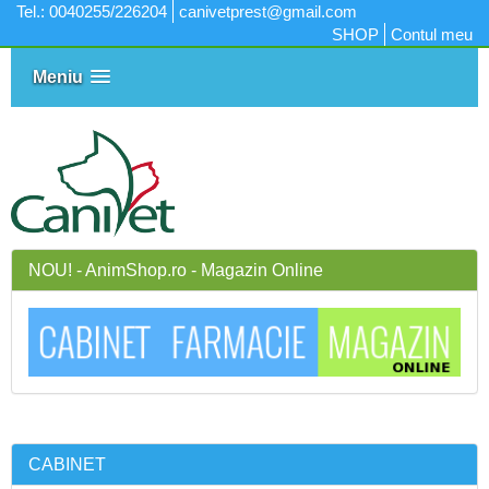
Tel.: 0040255/226204
canivetprest@gmail.com
SHOP
Contul meu
Meniu
NOU! - AnimShop.ro - Magazin Online
CABINET