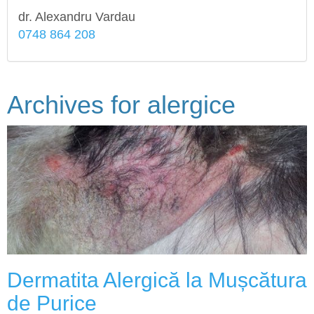
dr. Alexandru Vardau
0748 864 208
Archives for
alergice
Dermatita Alergică la Mușcătura
de Purice