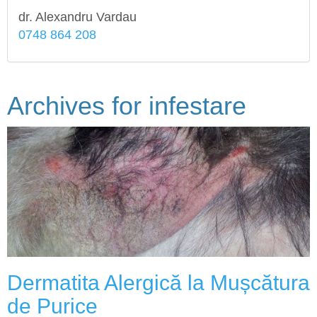
dr. Alexandru Vardau
0748 864 208
Archives for
infestare
Dermatita Alergică la Mușcătura
de Purice