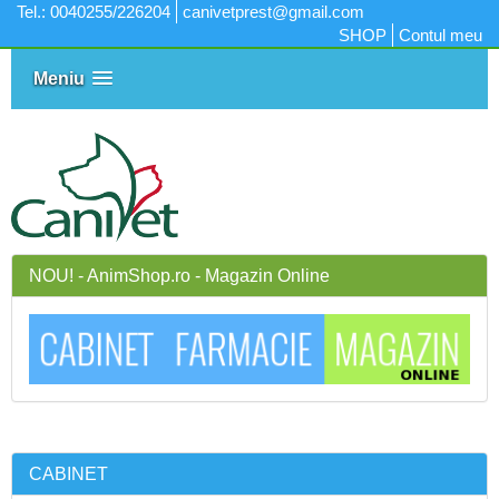
Tel.: 0040255/226204
canivetprest@gmail.com
SHOP
Contul meu
Meniu
NOU! - AnimShop.ro - Magazin Online
CABINET