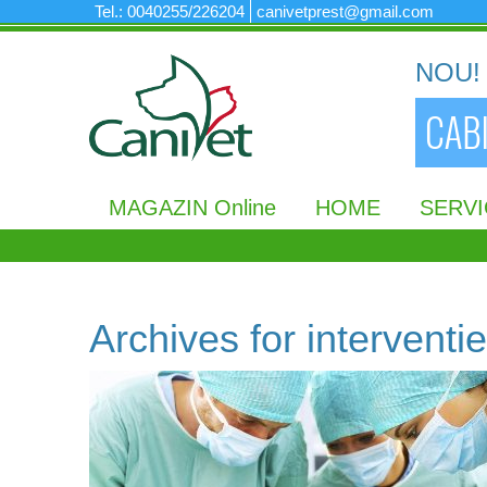
Tel.: 0040255/226204
canivetprest@gmail.com
NOU! 
MAGAZIN Online
HOME
SERVI
Archives for
interventie