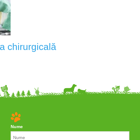
a chirurgicală
Nume