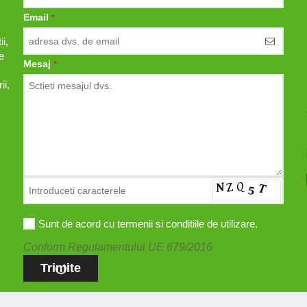
Email
*
i,
e
Mesaj
*
ii,
Sunt de acord cu termenii si conditiile de utilizare.
Conform Regulamentului UE 679/2016
Trimite