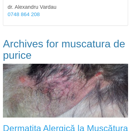
dr. Alexandru Vardau
0748 864 208
Archives for
muscatura de
purice
Dermatita Alergică la Mușcătura