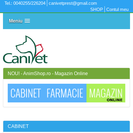
Tel.: 0040255/226204
canivetprest@gmail.com
SHOP
Contul meu
Meniu
NOU! - AnimShop.ro - Magazin Online
CABINET