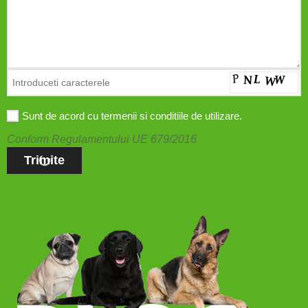
Sunt de acord cu termenii si conditiile de utilizare.
Conform Regulamentului UE 679/2016
Trimite