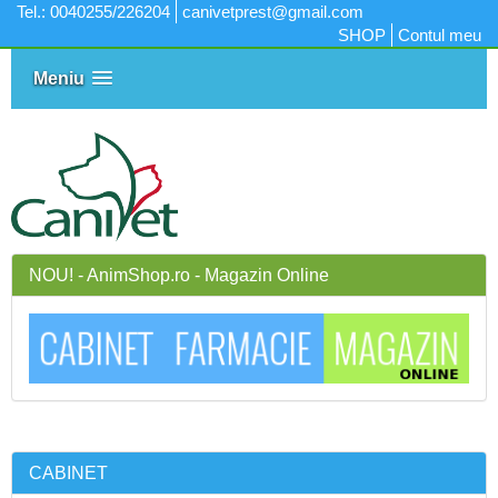
Tel.: 0040255/226204
canivetprest@gmail.com
SHOP
Contul meu
Meniu
NOU! - AnimShop.ro - Magazin Online
CABINET