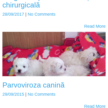
chirurgicală
28/09/2017
|
No Comments
Read More
Parvoviroza canină
29/09/2015
|
No Comments
Read More