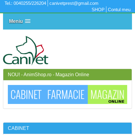
Tel.: 0040255/226204
canivetprest@gmail.com
SHOP
Contul meu
Meniu
NOU! - AnimShop.ro - Magazin Online
CABINET