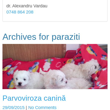
dr. Alexandru Vardau
0748 864 208
Archives for
paraziti
Parvoviroza canină
29/09/2015
|
No Comments