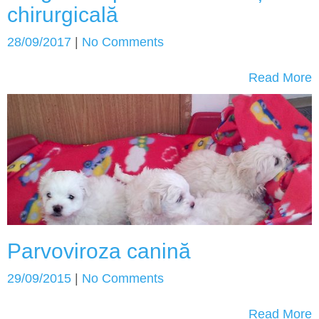
chirurgicală
28/09/2017
|
No Comments
Read More
Parvoviroza canină
29/09/2015
|
No Comments
Read More