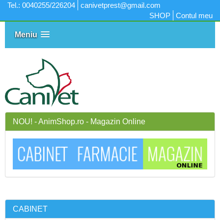
Tel.: 0040255/226204
canivetprest@gmail.com
SHOP
Contul meu
Meniu
NOU! - AnimShop.ro - Magazin Online
CABINET